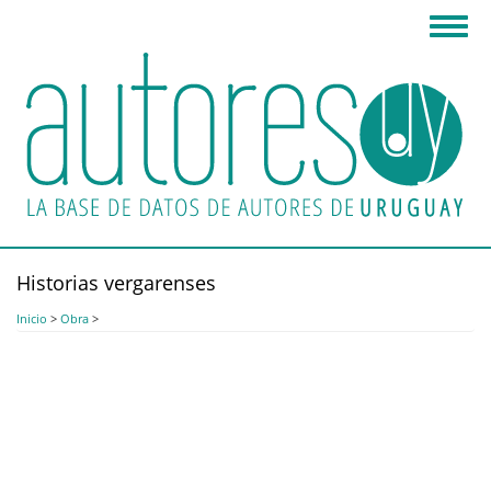
Pasar
Toggl
al
navig
contenido
principal
Historias vergarenses
Inicio
>
Obra
>