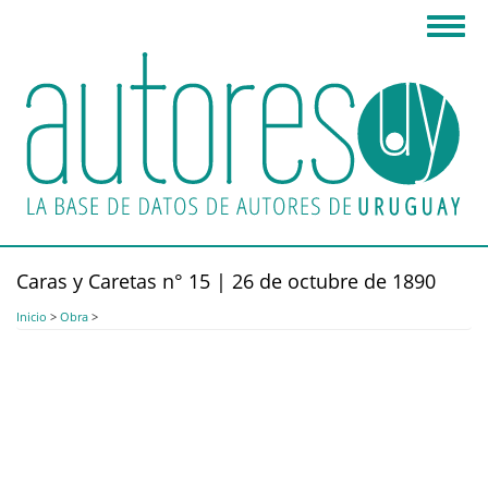
Pasar
Toggl
al
navig
contenido
principal
Caras y Caretas n° 15 | 26 de octubre de 1890
Inicio
>
Obra
>