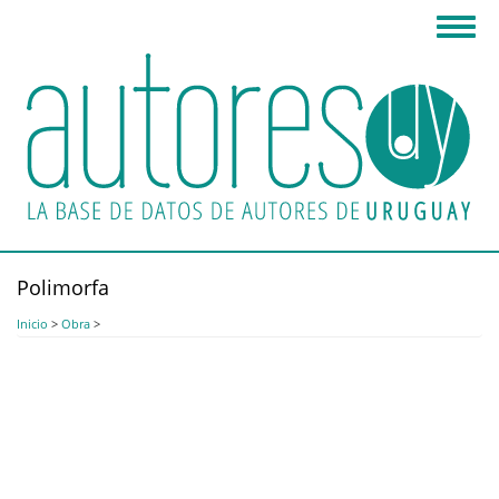
Pasar
Toggl
al
navig
contenido
principal
Polimorfa
Inicio
>
Obra
>