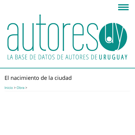
Pasar
Toggl
al
navig
contenido
principal
El nacimiento de la ciudad
Inicio
>
Obra
>