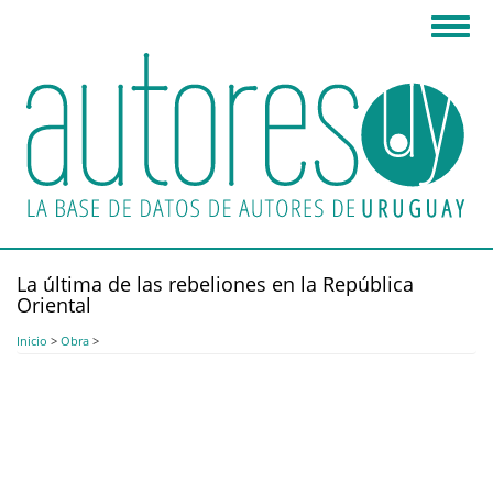
Pasar
Toggl
al
navig
contenido
principal
La última de las rebeliones en la República
Oriental
Inicio
>
Obra
>