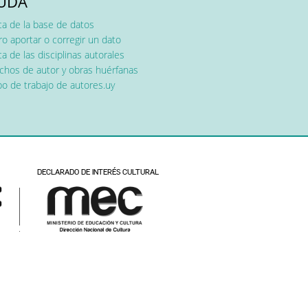
UDA
ca de la base de datos
o aportar o corregir un dato
a de las disciplinas autorales
chos de autor y obras huérfanas
o de trabajo de autores.uy