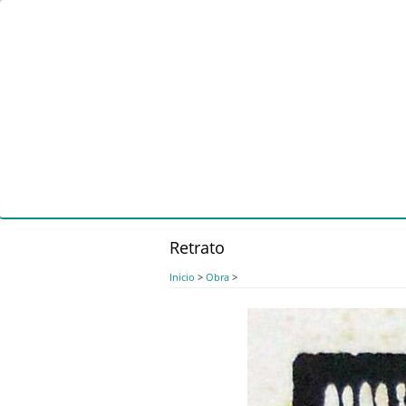
Pasar
al
contenido
principal
Retrato
Inicio
>
Obra
>