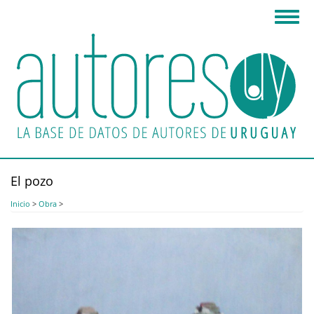
Pasar
Toggl
al
navig
contenido
principal
El pozo
Inicio
>
Obra
>