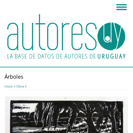
Pasar
Toggl
al
navig
contenido
principal
Árboles
Inicio
>
Obra
>