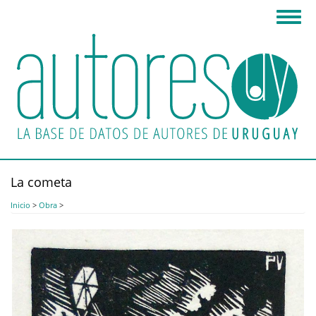
Pasar
Toggl
al
navig
contenido
principal
La cometa
Inicio
>
Obra
>