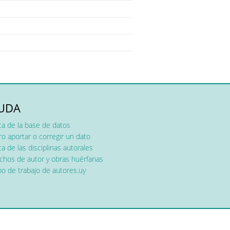
UDA
ca de la base de datos
o aportar o corregir un dato
a de las disciplinas autorales
chos de autor y obras huérfanas
o de trabajo de autores.uy