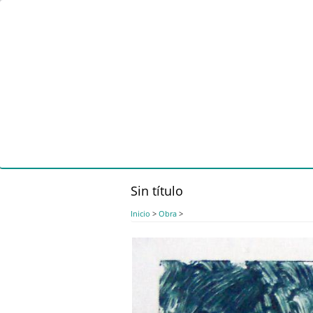
Pasar
al
contenido
principal
Sin título
Inicio
>
Obra
>