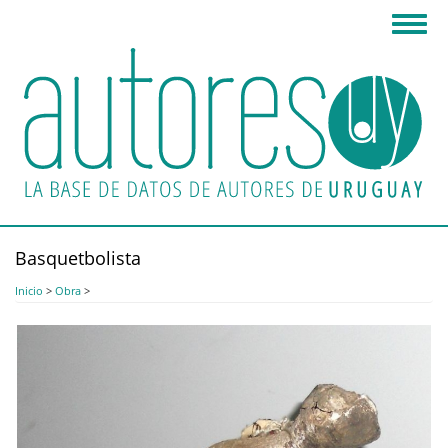
Pasar
Toggl
al
navig
contenido
principal
Basquetbolista
Inicio
>
Obra
>