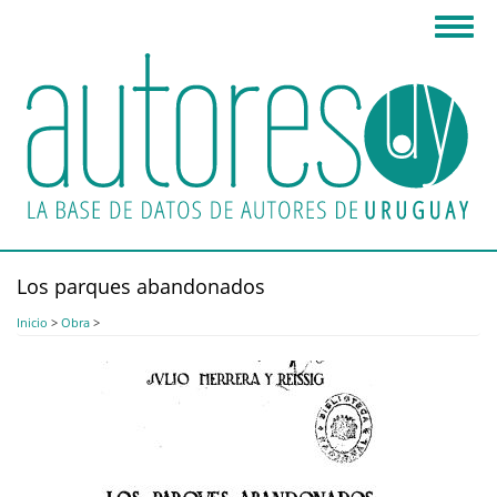
Pasar
Toggl
al
navig
contenido
principal
Los parques abandonados
Inicio
>
Obra
>