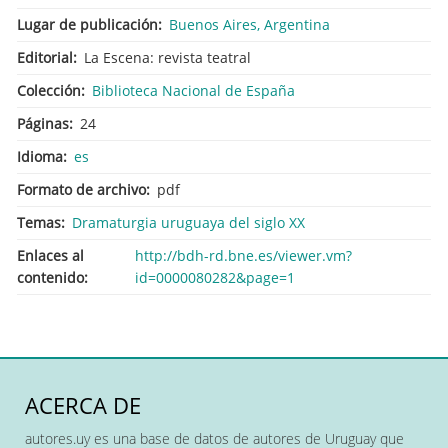
Lugar de publicación
Buenos Aires, Argentina
Editorial
La Escena: revista teatral
Colección
Biblioteca Nacional de España
Páginas
24
Idioma
es
Formato de archivo
pdf
Temas
Dramaturgia uruguaya del siglo XX
Enlaces al
http://bdh-rd.bne.es/viewer.vm?
contenido
id=0000080282&page=1
ACERCA DE
autores.uy es una base de datos de autores de Uruguay que