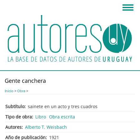
Pasar
Toggl
al
navig
contenido
principal
Gente canchera
Inicio
>
Obra
>
Subtítulo
sainete en un acto y tres cuadros
Tipo de obra
Libro
Obra escrita
Autores
Alberto T. Weisbach
Año de publicación
1921