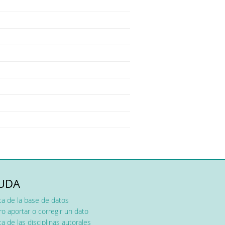
UDA
ca de la base de datos
o aportar o corregir un dato
a de las disciplinas autorales