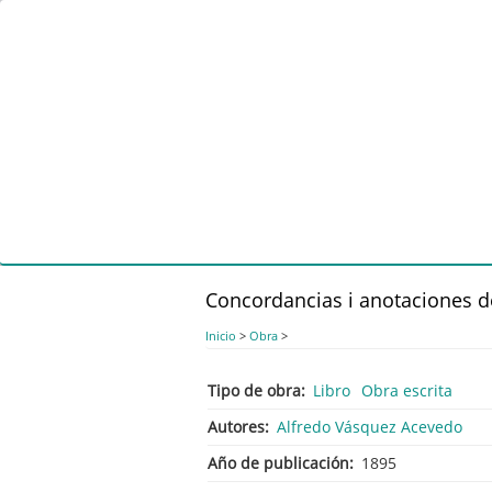
Pasar
al
contenido
principal
Concordancias i anotaciones d
Inicio
>
Obra
>
Tipo de obra
Libro
Obra escrita
Autores
Alfredo Vásquez Acevedo
Año de publicación
1895