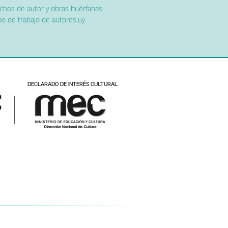
chos de autor y obras huérfanas
o de trabajo de autores.uy