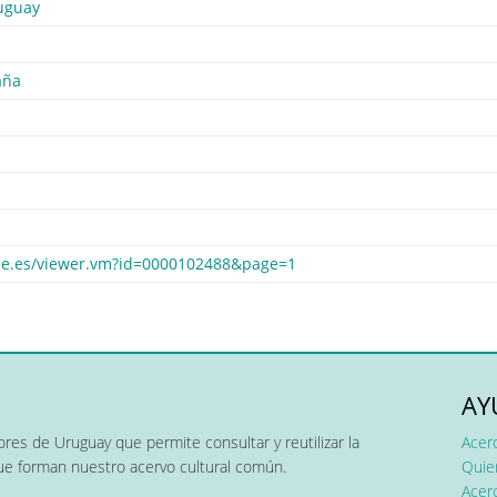
uguay
aña
bne.es/viewer.vm?id=0000102488&page=1
AY
res de Uruguay que permite consultar y reutilizar la
Acer
que forman nuestro acervo cultural común.
Quier
Acerc