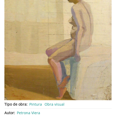
Tipo de obra
Pintura
Obra visual
Autor
Petrona Viera