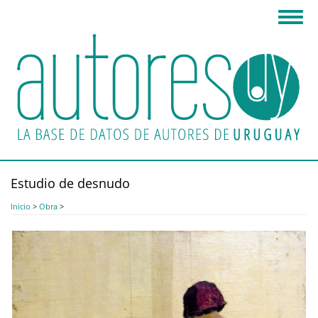
Pasar
Toggl
al
navig
contenido
principal
Estudio de desnudo
Inicio
>
Obra
>