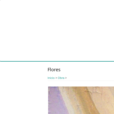
Pasar
al
contenido
principal
Flores
Inicio
>
Obra
>