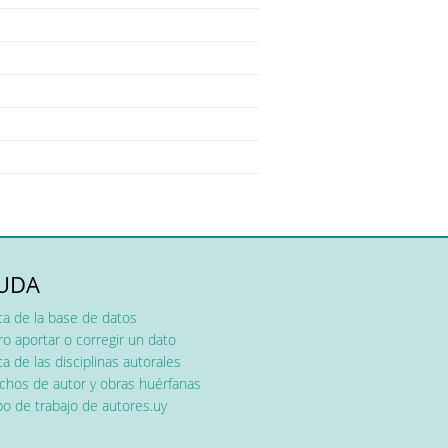
UDA
ca de la base de datos
o aportar o corregir un dato
a de las disciplinas autorales
chos de autor y obras huérfanas
o de trabajo de autores.uy