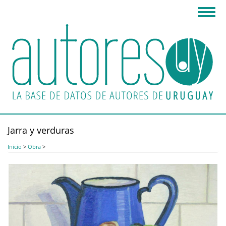
Pasar
Toggl
al
navig
contenido
principal
Jarra y verduras
Inicio
>
Obra
>