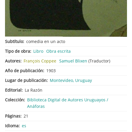
Subtítulo
comedia en un acto
Tipo de obra
Libro
Obra escrita
Autores
François Coppee
Samuel Blixen
(Traductor)
Año de publicación
1903
Lugar de publicación
Montevideo, Uruguay
Editorial
La Razón
Colección
Biblioteca Digital de Autores Uruguayos /
Anáforas
Páginas
21
Idioma
es