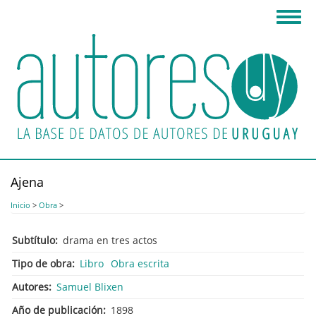
Pasar
Toggl
al
navig
contenido
principal
Ajena
Inicio
>
Obra
>
Subtítulo
drama en tres actos
Tipo de obra
Libro
Obra escrita
Autores
Samuel Blixen
Año de publicación
1898