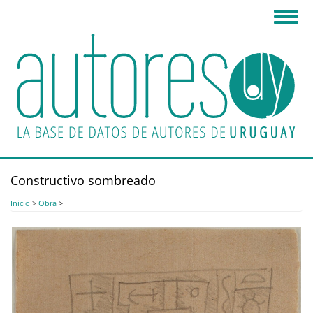
Pasar
Toggl
al
navig
contenido
principal
Constructivo sombreado
Inicio
>
Obra
>