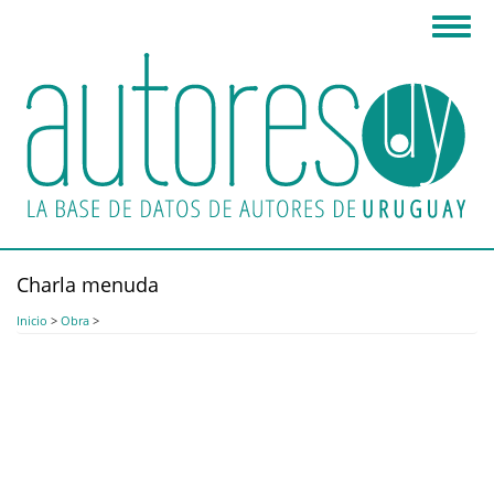
Pasar
Toggl
al
navig
contenido
principal
Charla menuda
Inicio
>
Obra
>