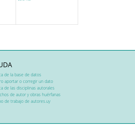
UDA
ca de la base de datos
o aportar o corregir un dato
a de las disciplinas autorales
chos de autor y obras huérfanas
o de trabajo de autores.uy