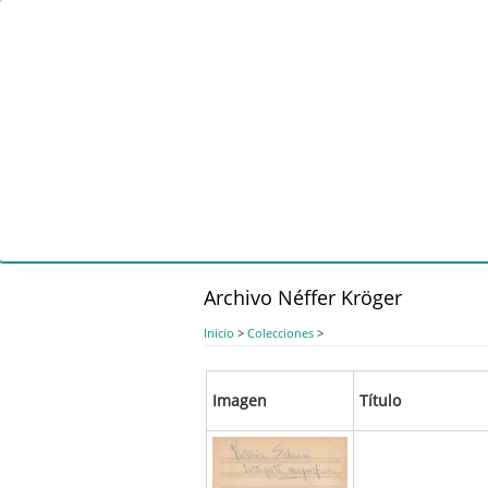
Pasar
al
contenido
principal
Archivo Néffer Kröger
Inicio
>
Colecciones
>
Imagen
Título