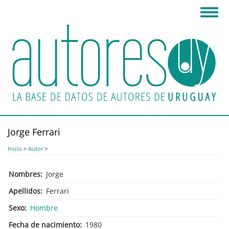
Pasar
Toggl
al
navig
contenido
principal
Jorge Ferrari
Inicio
>
Autor
>
Nombres
Jorge
Apellidos
Ferrari
Sexo
Hombre
Fecha de nacimiento
1980