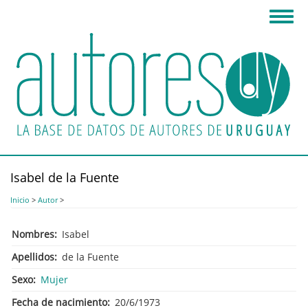
Pasar
Toggl
al
navig
contenido
principal
Isabel de la Fuente
Inicio
>
Autor
>
Nombres
Isabel
Apellidos
de la Fuente
Sexo
Mujer
Fecha de nacimiento
20/6/1973