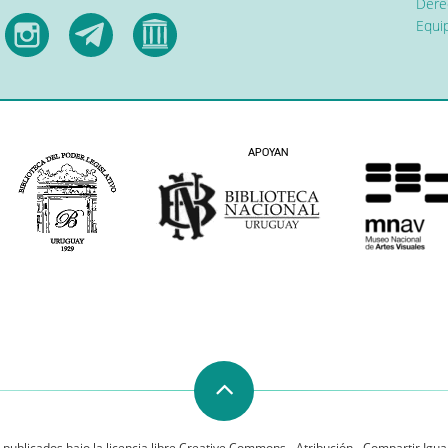
Dere
Equip
 publicados bajo la licencia libre Creative Commons - Atribución - Compartir Igual