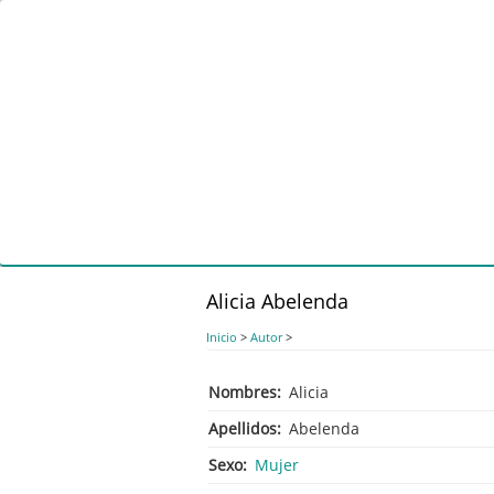
Pasar
al
contenido
principal
Alicia Abelenda
Inicio
>
Autor
>
Nombres
Alicia
Apellidos
Abelenda
Sexo
Mujer