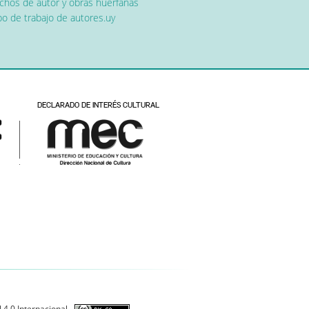
chos de autor y obras huérfanas
o de trabajo de autores.uy
 4.0 Internacional