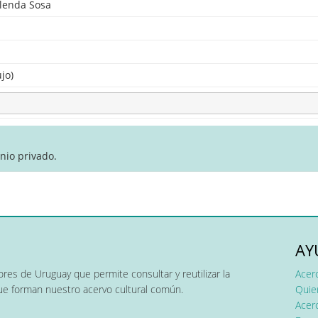
elenda Sosa
jo)
nio privado.
AY
res de Uruguay que permite consultar y reutilizar la
Acer
que forman nuestro acervo cultural común.
Quier
Acerc