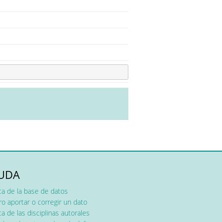
UDA
ca de la base de datos
o aportar o corregir un dato
a de las disciplinas autorales