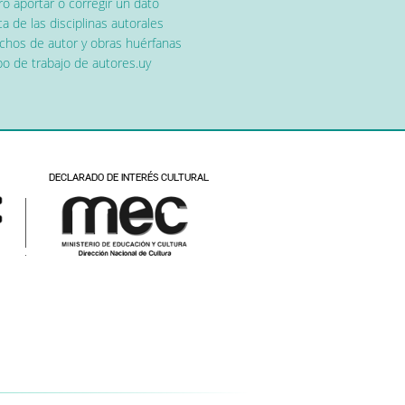
o aportar o corregir un dato
a de las disciplinas autorales
chos de autor y obras huérfanas
o de trabajo de autores.uy