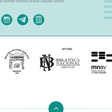
que forman nuestro acervo cultural común.
Quier
Acerc
Dere
Equip