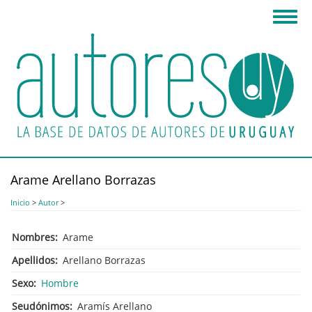
Pasar
Toggl
al
navig
contenido
principal
Arame Arellano Borrazas
Inicio
>
Autor
>
Nombres
Arame
Apellidos
Arellano Borrazas
Sexo
Hombre
Seudónimos
Aramís Arellano