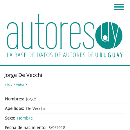
Pasar
Toggl
al
navig
contenido
principal
Jorge De Vecchi
Inicio
>
Autor
>
Nombres
Jorge
Apellidos
De Vecchi
Sexo
Hombre
Fecha de nacimiento
5/9/1918