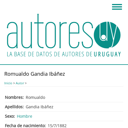
Pasar
Toggl
al
navig
contenido
principal
Romualdo Gandia Ibáñez
Inicio
>
Autor
>
Nombres
Romualdo
Apellidos
Gandia Ibáñez
Sexo
Hombre
Fecha de nacimiento
15/7/1882