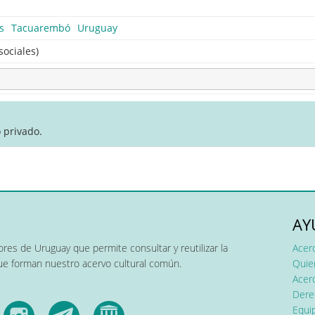
s
Tacuarembó
Uruguay
sociales)
 privado.
AY
res de Uruguay que permite consultar y reutilizar la
Acer
que forman nuestro acervo cultural común.
Quier
Acerc
Dere
Equip