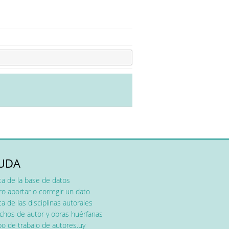
UDA
ca de la base de datos
o aportar o corregir un dato
a de las disciplinas autorales
chos de autor y obras huérfanas
o de trabajo de autores.uy