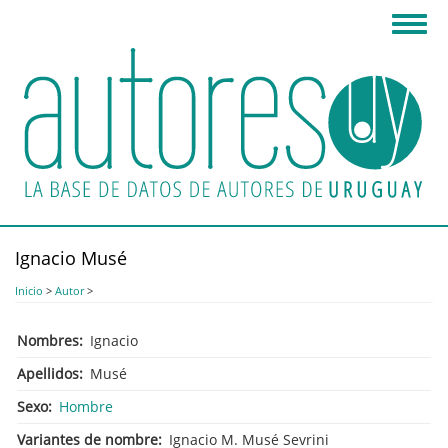
Pasar
Toggl
al
navig
contenido
principal
Ignacio Musé
Inicio
>
Autor
>
Nombres
Ignacio
Apellidos
Musé
Sexo
Hombre
Variantes de nombre
Ignacio M. Musé Sevrini