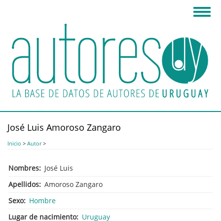
Pasar
Toggl
al
navig
contenido
principal
José Luis Amoroso Zangaro
Inicio
>
Autor
>
Nombres
José Luis
Apellidos
Amoroso Zangaro
Sexo
Hombre
Lugar de nacimiento
Uruguay