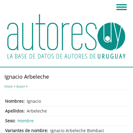
Pasar
Toggl
al
navig
contenido
principal
Ignacio Arbeleche
Inicio
>
Autor
>
Nombres
Ignacio
Apellidos
Arbeleche
Sexo
Hombre
Variantes de nombre
Ignacio Arbeleche Bombaci