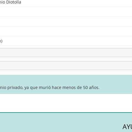
io Diotolla
n)
inio privado, ya que murió hace menos de 50 años.
AY