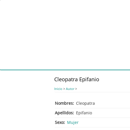
Pasar
al
contenido
principal
Cleopatra Epifanio
Inicio
>
Autor
>
Nombres
Cleopatra
Apellidos
Epifanio
Sexo
Mujer