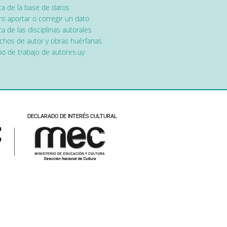
ca de la base de datos
o aportar o corregir un dato
a de las disciplinas autorales
chos de autor y obras huérfanas
o de trabajo de autores.uy