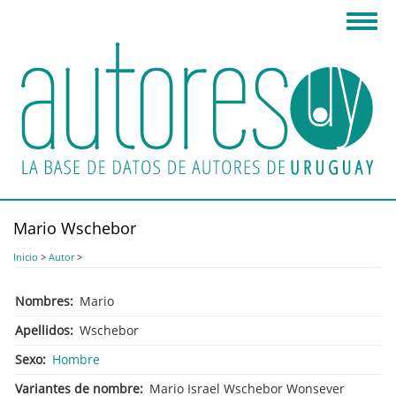
Pasar
Toggl
al
navig
contenido
principal
Mario Wschebor
Inicio
>
Autor
>
Nombres
Mario
Apellidos
Wschebor
Sexo
Hombre
Variantes de nombre
Mario Israel Wschebor Wonsever