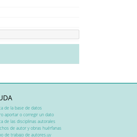
UDA
ca de la base de datos
o aportar o corregir un dato
a de las disciplinas autorales
chos de autor y obras huérfanas
o de trabajo de autores.uy