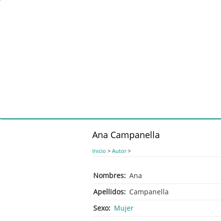
Pasar
al
contenido
principal
Ana Campanella
Inicio
>
Autor
>
Nombres
Ana
Apellidos
Campanella
Sexo
Mujer