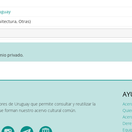
uguay
itectura, Otras)
nio privado.
AY
res de Uruguay que permite consultar y reutilizar la
Acer
que forman nuestro acervo cultural común.
Quier
Acerc
Dere
Equip