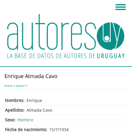
Pasar
Toggl
al
navig
contenido
principal
Enrique Almada Cavo
Inicio
>
Autor
>
Nombres
Enrique
Apellidos
Almada Cavo
Sexo
Hombre
Fecha de nacimiento
15/7/1934