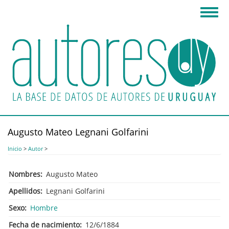
Pasar
Toggl
al
navig
contenido
principal
Augusto Mateo Legnani Golfarini
Inicio
>
Autor
>
Nombres
Augusto Mateo
Apellidos
Legnani Golfarini
Sexo
Hombre
Fecha de nacimiento
12/6/1884