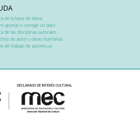
UDA
ca de la base de datos
o aportar o corregir un dato
a de las disciplinas autorales
chos de autor y obras huérfanas
o de trabajo de autores.uy