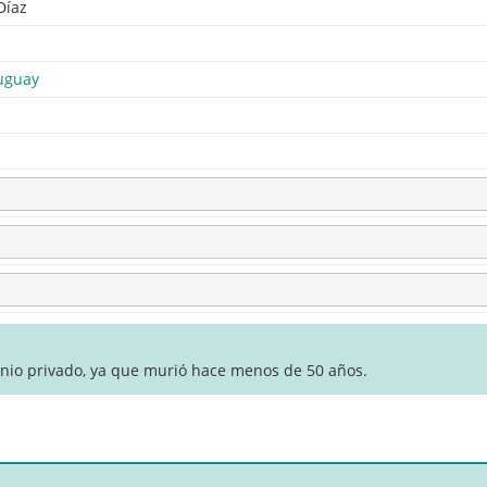
Díaz
uguay
inio privado, ya que murió hace menos de 50 años.