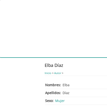
Pasar
al
contenido
principal
Elba Díaz
Inicio
>
Autor
>
Nombres
Elba
Apellidos
Díaz
Sexo
Mujer