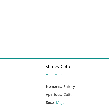
Pasar
al
contenido
principal
Shirley Cotto
Inicio
>
Autor
>
Nombres
Shirley
Apellidos
Cotto
Sexo
Mujer