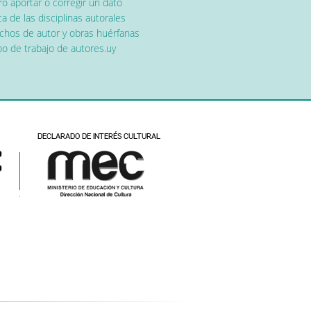
o aportar o corregir un dato
a de las disciplinas autorales
chos de autor y obras huérfanas
o de trabajo de autores.uy