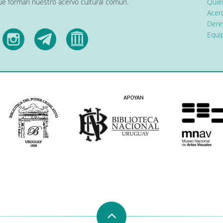
que forman nuestro acervo cultural común.
Quier
Acerc
Dere
Equip