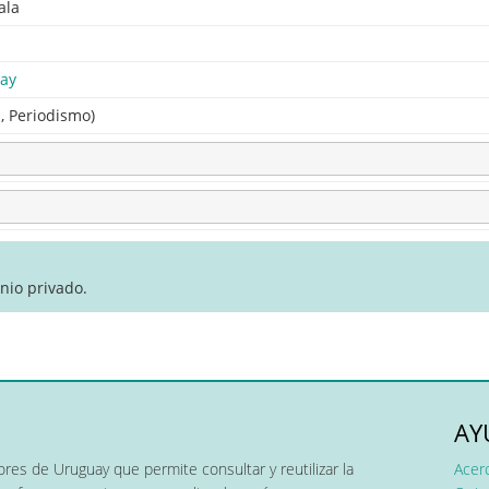
ala
ay
a, Periodismo)
nio privado.
AY
res de Uruguay que permite consultar y reutilizar la
Acer