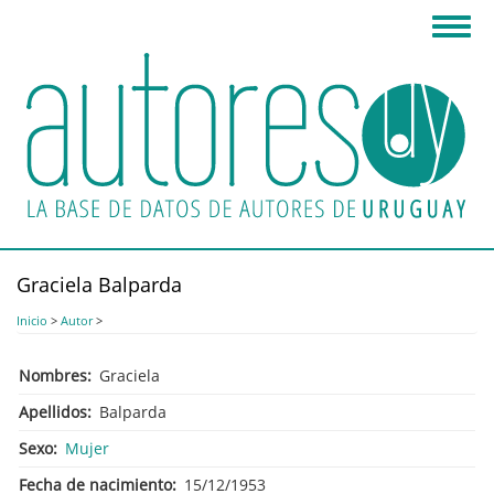
Pasar
Toggl
al
navig
contenido
principal
Graciela Balparda
Inicio
>
Autor
>
Nombres
Graciela
Apellidos
Balparda
Sexo
Mujer
Fecha de nacimiento
15/12/1953