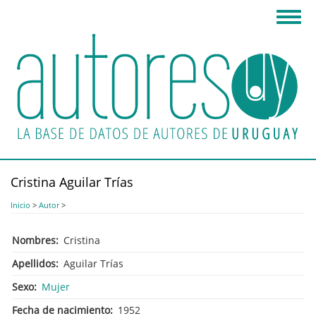
Pasar
Toggl
al
navig
contenido
principal
Cristina Aguilar Trías
Inicio
>
Autor
>
Nombres
Cristina
Apellidos
Aguilar Trías
Sexo
Mujer
Fecha de nacimiento
1952