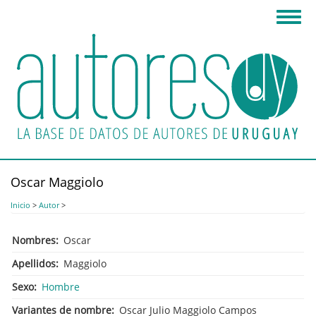
Pasar
Toggl
al
navig
contenido
principal
Oscar Maggiolo
Inicio
>
Autor
>
Nombres
Oscar
Apellidos
Maggiolo
Sexo
Hombre
Variantes de nombre
Oscar Julio Maggiolo Campos