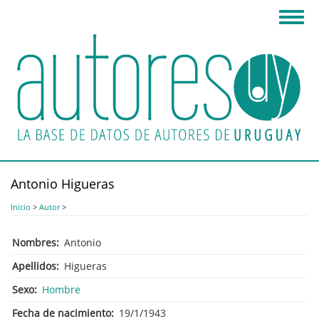
Pasar
Toggl
al
navig
contenido
principal
Antonio Higueras
Inicio
>
Autor
>
Nombres
Antonio
Apellidos
Higueras
Sexo
Hombre
Fecha de nacimiento
19/1/1943