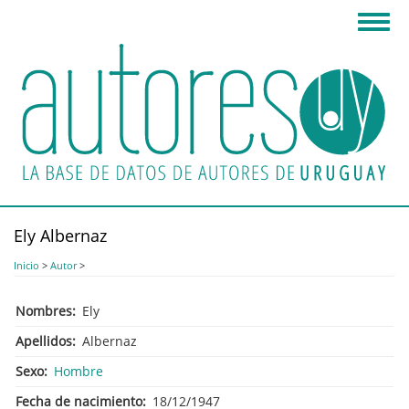
Pasar
Toggl
al
navig
contenido
principal
Ely Albernaz
Inicio
>
Autor
>
Nombres
Ely
Apellidos
Albernaz
Sexo
Hombre
Fecha de nacimiento
18/12/1947