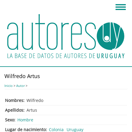
Pasar
Toggl
al
navig
contenido
principal
Wilfredo Artus
Inicio
>
Autor
>
Nombres
Wilfredo
Apellidos
Artus
Sexo
Hombre
Lugar de nacimiento
Colonia
Uruguay