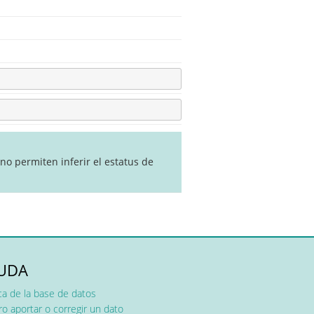
no permiten inferir el estatus de
UDA
ca de la base de datos
o aportar o corregir un dato