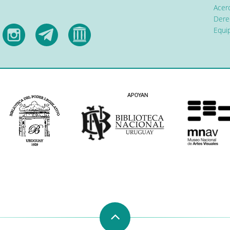
Acerc
Dere
Equip