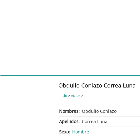
Pasar
al
contenido
principal
Obdulio Conlazo Correa Luna
Inicio
>
Autor
>
Nombres
Obdulio Conlazo
Apellidos
Correa Luna
Sexo
Hombre