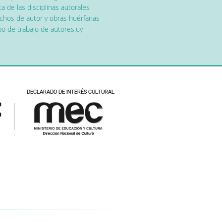
a de las disciplinas autorales
chos de autor y obras huérfanas
o de trabajo de autores.uy