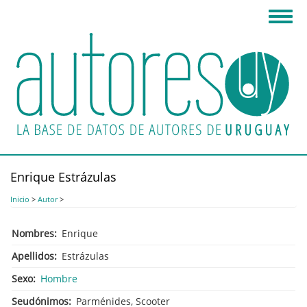
Pasar
Toggl
al
navig
contenido
principal
Enrique Estrázulas
Inicio
>
Autor
>
Nombres
Enrique
Apellidos
Estrázulas
Sexo
Hombre
Seudónimos
Parménides, Scooter