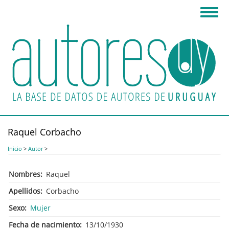
Pasar
Toggl
al
navig
contenido
principal
Raquel Corbacho
Inicio
>
Autor
>
Nombres
Raquel
Apellidos
Corbacho
Sexo
Mujer
Fecha de nacimiento
13/10/1930