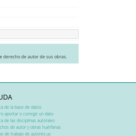
de derecho de autor de sus obras.
UDA
ca de la base de datos
o aportar o corregir un dato
a de las disciplinas autorales
chos de autor y obras huérfanas
o de trabajo de autores.uy