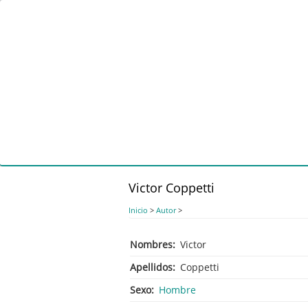
Pasar
al
contenido
principal
Victor Coppetti
Inicio
>
Autor
>
Nombres
Victor
Apellidos
Coppetti
Sexo
Hombre